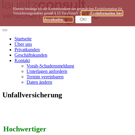
Hiermit bestätige ich die Kenntnisnahme der gesetzlichen Erstinformation für
Versicherungsmakler gemäß § 15 VersVermV !
-Erstinformation hier
OK!
downloaden-
Toggle
navigation
Startseite
Über uns
Privatkunden
Geschäftskunden
Kontakt
Vorab-Schadensmeldung
Unterlagen anfordern
Termin vereinbaren
Daten ändern
Unfallversicherung
Hoch­wertiger